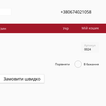
+380674021058
Мій кошик
Укр
азин
Артикул
0024
Порівняти
В бажання
Замовити швидко