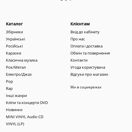
Каталог
Клієнтам
Збірники
Вхід до кабінету
Українські
Про нас
Російські
Оплата і доставка
Караоке
Обмін та повернення
Класична музика
Контакти
Рок/Метал
Угода користувача
Електро/Джаз
Відгуки про магазин
Pop
Ми в соцмережах
Rap
Інші жанри
Кліпи та концерти DVD
Новинки
MINI VINYL Audio CD
VINYL (LP)