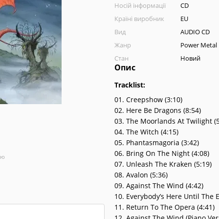
Носій інформації
CD
Країні виробник
EU
Вид
AUDIO CD
Жанр
Power Metal
Стан
Новий
Опис
Tracklist:
01. Creepshow (3:10)
02. Here Be Dragons (8:54)
03. The Moorlands At Twilight (5
04. The Witch (4:15)
05. Phantasmagoria (3:42)
06. Bring On The Night (4:08)
ою
07. Unleash The Kraken (5:19)
08. Avalon (5:36)
09. Against The Wind (4:42)
10. Everybody’s Here Until The E
11. Return To The Opera (4:41)
12. Against The Wind (Piano Vers