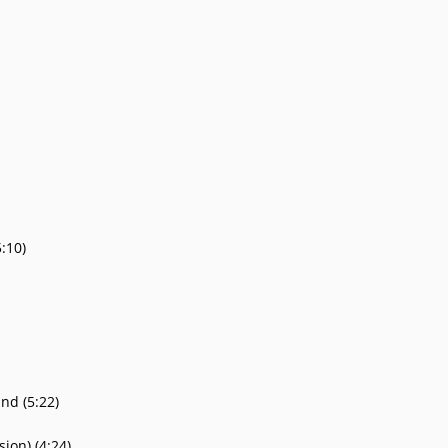
:10)
nd (5:22)
ion) (4:24)