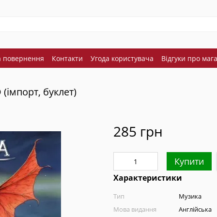
а повернення
Контакти
Угода користувача
Відгуки про маг
 (імпорт, буклет)
285 грн
Купити
Характеристики
Тип
Музика
Мова видання
Англійська