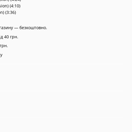
ion) (4:10)
) (3:36)
агазину — безкоштовно.
д 40 грн.
грн.
ку