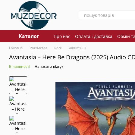
Перейти до основного контенту
Каталог
Про нас
Оплата і доставка
Обмін т
Головна
Рок/Метал
Rock
Albums CD
Avantasia – Here Be Dragons (2025) Audio CD
В наявності
Написати відгук