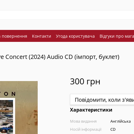
а повернення
Контакти
Угода користувача
Відгуки про маг
ive Concert (2024) Audio CD (імпорт, буклет)
300 грн
Повідомити, коли з'яв
Характеристики
Мова видання
Англійська
Носій інформації
CD