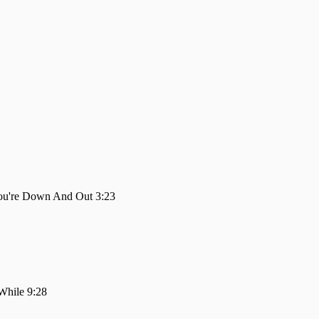
u're Down And Out 3:23
 While 9:28