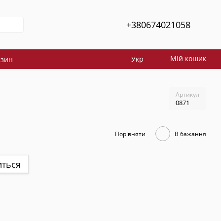
+380674021058
Мій кошик
Укр
азин
Артикул
0871
Порівняти
В бажання
иться