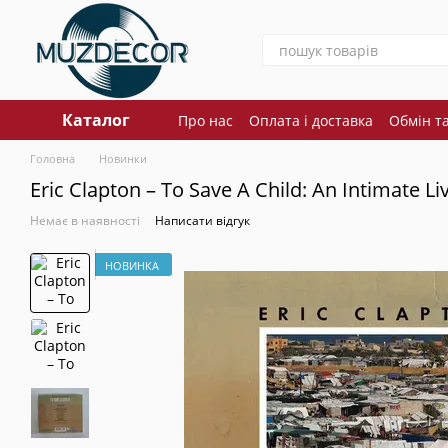
Перейти до основного контенту
Каталог
Про нас
Оплата і доставка
Обмін т
Головна
Новинки
Eric Clapton – To Save A Child: An Intimate L
Немає в наявності
Написати відгук
НОВИНКА