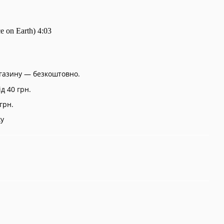
 on Earth) 4:03
агазину — безкоштовно.
д 40 грн.
грн.
ку