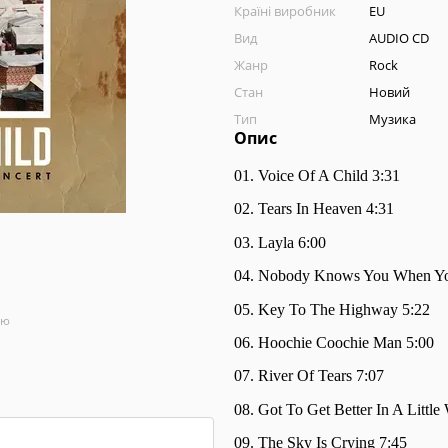
Країні виробник
EU
Вид
AUDIO CD
Жанр
Rock
Стан
Новий
Тип
Музика
Опис
01. Voice Of A Child 3:31
02. Tears In Heaven 4:31
03. Layla 6:00
04. Nobody Knows You When Yo
05. Key To The Highway 5:22
ою
06. Hoochie Coochie Man 5:00
07. River Of Tears 7:07
08. Got To Get Better In A Little
09. The Sky Is Crying 7:45