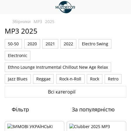
Збірники
MP3
2025
MP3 2025
50-50
2020
2021
2022
Electro Swing
Electronic
Ethno Lounge Instrumental Chillout New Age Relax
Jazz Blues
Reggae
Rock-n-Roll
Rock
Retro
Romantic
VA-OST
Барди
Дитячі
Класичні
Всі категорії
Новорічні
Українські
Шансон
Російські
Фільтр
За популярністю
Instrumental
Pop
New Age Lounge Chill Out Relax
Ethno Folk
2023
2024
2025