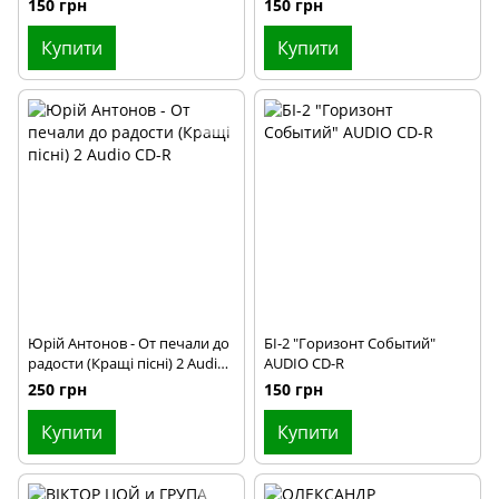
150 грн
150 грн
Купити
Купити
Юрій Антонов - От печали до
БІ-2 "Горизонт Событий"
радости (Кращі пісні) 2 Audio
AUDIO CD-R
CD-R
250 грн
150 грн
Купити
Купити