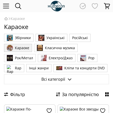
Караоке
Караоке
Збірники
Українські
Російські
Караоке
Класична музика
Рок/Метал
Електро/Джаз
Pop
Rap
Інші жанри
Кліпи та концерти DVD
Новинки
MINI VINYL Audio CD
VINYL (LP)
Всі категорії
Фільтр
За популярністю