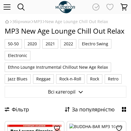
Збірники
MP3
New Age Lounge Chill Out Relax
MP3 New Age Lounge Chill Out Relax
50-50
2020
2021
2022
Electro Swing
Electronic
Ethno Lounge Instrumental Chillout New Age Relax
Jazz Blues
Reggae
Rock-n-Roll
Rock
Retro
Romantic
VA-OST
Барди
Дитячі
Класичні
Всі категорії
Новорічні
Українські
Шансон
Російські
Фільтр
За популярністю
Instrumental
Pop
New Age Lounge Chill Out Relax
Ethno Folk
2023
2024
2025