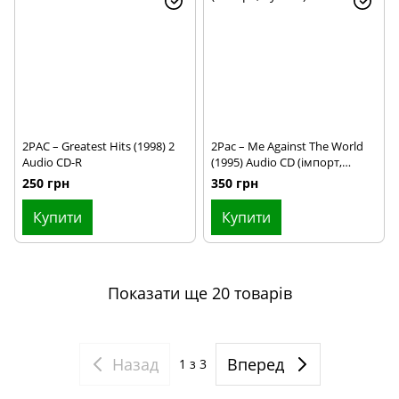
2PAC – Greatest Hits (1998) 2
2Pac – Me Against The World
Audio CD-R
(1995) Audio CD (імпорт,
буклет)
250 грн
350 грн
Купити
Купити
Показати ще 20 товарів
Назад
Вперед
1
з 3