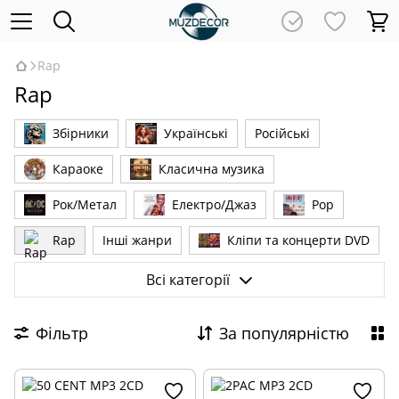
Rap
Rap
Збірники
Українські
Російські
Караоке
Класична музика
Рок/Метал
Електро/Джаз
Pop
Rap
Інші жанри
Кліпи та концерти DVD
Новинки
MINI VINYL Audio CD
VINYL (LP)
Всі категорії
Фільтр
За популярністю