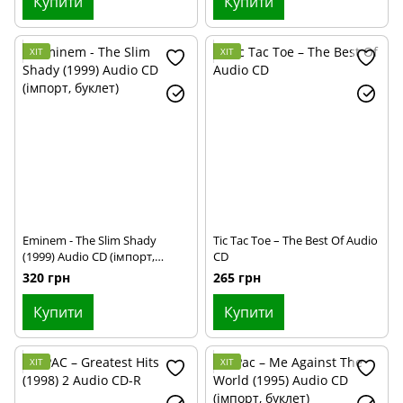
Купити
Купити
ХІТ
ХІТ
Eminem - The Slim Shady
Tic Tac Toe – The Best Of Audio
(1999) Audio CD (імпорт,
CD
буклет)
320 грн
265 грн
Купити
Купити
ХІТ
ХІТ