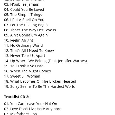
03. N'oubilez Jamais
04. Could You Be Loved
05. The Simple Things
06. I Put A Spell On You
07. Let The Healing Begin
08. That's The Way Her Love Is
09. Ain't Gonna Cry Again
10. Feelin Alright
11. No Ordinary World
12. That's All I Need To Know
13. Never Tear Us Apart
14. Up Where We Belong (Feat. Jennifer Warnes)
15. You Took It So Hard
16. When The Night Comes
17. Sweet Lil' Woman
18. What Becomes Of The Broken Hearted
19. Sorry Seems To Be The Hardest World
Tracklist CD 2:
01. You Can Leave Your Hat On
02. Love Don't Live Here Anymore
03. My father's Son