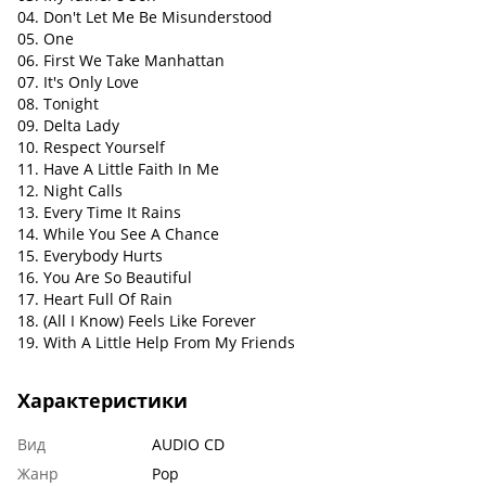
04. Don't Let Me Be Misunderstood
05. One
06. First We Take Manhattan
07. It's Only Love
08. Tonight
09. Delta Lady
10. Respect Yourself
11. Have A Little Faith In Me
12. Night Calls
13. Every Time It Rains
14. While You See A Chance
15. Everybody Hurts
16. You Are So Beautiful
17. Heart Full Of Rain
18. (All I Know) Feels Like Forever
19. With A Little Help From My Friends
Характеристики
Вид
AUDIO CD
Жанр
Pop