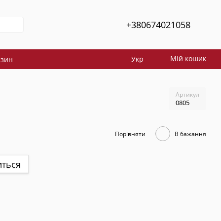
+380674021058
Мій кошик
Укр
азин
Артикул
0805
Порівняти
В бажання
иться