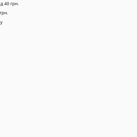
д 40 грн.
грн.
ку