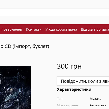
а повернення
Контакти
Угода користувача
Відгуки про маг
dio CD (імпорт, буклет)
300 грн
Повідомити, коли з'яв
Характеристики
Тип
Музика
Мова видання
Англійська