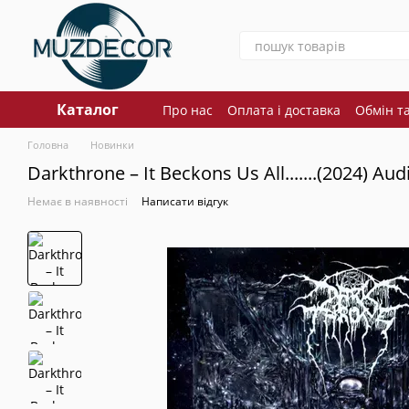
Перейти до основного контенту
Каталог
Про нас
Оплата і доставка
Обмін т
Головна
Новинки
Darkthrone – It Beckons Us All.......(2024) Au
Немає в наявності
Написати відгук