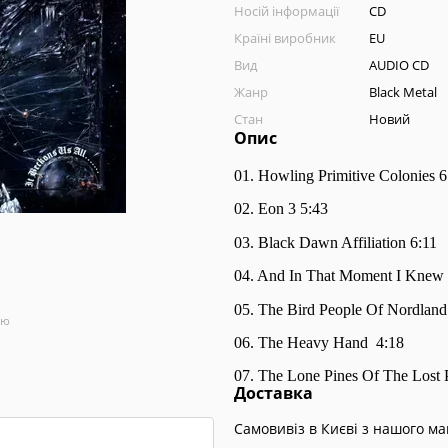
Носій інформації
CD
Країні виробник
EU
Вид
AUDIO CD
Жанр
Black Metal
Стан
Новий
Опис
01. Howling Primitive Colonies 6
02. Eon 3 5:43
03. Black Dawn Affiliation 6:11
04. And In That Moment I Knew
05. The Bird People Of Nordland
ою
06. The Heavy Hand 4:18
07. The Lone Pines Of The Lost 
Доставка
Самовивіз в Києві з нашого м