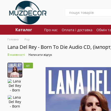
Перейти до основного контенту
Каталог
Про нас
Оплата і доставка
Обмін т
Головна
Pop
Lana Del Rey - Born To Die Audio CD, (імпорт
В наявності
Написати відгук
ХІТ