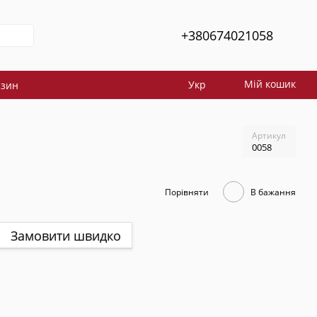
+380674021058
Мій кошик
Укр
азин
Артикул
0058
Порівняти
В бажання
Замовити швидко