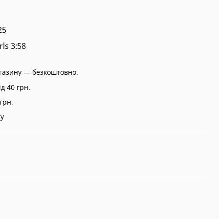
25
rls 3:58
агазину — безкоштовно.
д 40 грн.
грн.
ку