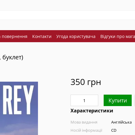
а повернення
Контакти
Угода користувача
Відгуки про маг
, буклет)
350 грн
Купити
Характеристики
Мова видання
Англійська
Носій інформації
CD