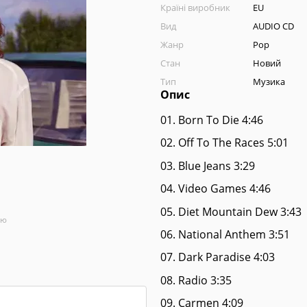
Країні виробник
EU
Вид
AUDIO CD
Жанр
Pop
Стан
Новий
Тип
Музика
Опис
01. Born To Die 4:46
02. Off To The Races 5:01
03. Blue Jeans 3:29
04. Video Games 4:46
05. Diet Mountain Dew 3:43
ою
06. National Anthem 3:51
07. Dark Paradise 4:03
08. Radio 3:35
09. Carmen 4:09