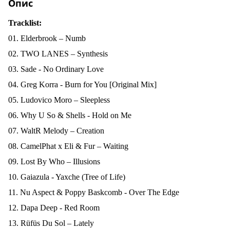
Опис
Tracklist:
01. Elderbrook – Numb
02. TWO LANES – Synthesis
03. Sade - No Ordinary Love
04. Greg Korra - Burn for You [Original Mix]
05. Ludovico Moro – Sleepless
06. Why U So & Shells - Hold on Me
07. WaltR Melody – Creation
08. CamelPhat x Eli & Fur – Waiting
09. Lost By Who – Illusions
10. Gaiazula - Yaxche (Tree of Life)
11. Nu Aspect & Poppy Baskcomb - Over The Edge
12. Dapa Deep - Red Room
13. Rüfüs Du Sol – Lately