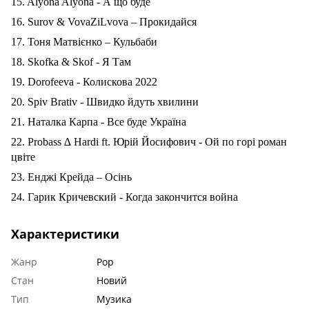
15. Alyona Alyona - А що буде
16. Surov & VovaZiLvova – Прокидайся
17. Тоня Матвієнко – Кульбаби
18. Skofka & Skof - Я Там
19. Dorofeeva - Колискова 2022
20. Spiv Brativ - Швидко йдуть хвилини
21. Наталка Карпа - Все буде Україна
22. Probass ∆ Hardi ft. Юрій Йосифович - Ой по горі роман
цвіте
23. Енджі Крейда – Осінь
24. Гарик Кричевский - Когда закончится война
Характеристики
Жанр
Pop
Стан
Новий
Тип
Музика