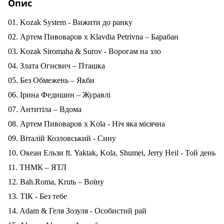
Опис
01.
Kozak
System
- Вижити до ранку
02. Артем Пивоваров х
Klavdia
Petrivna
– Барабан
03. Kozak Siromaha & Surov - Ворогам на зло
04. Злата Огнєвич – Пташка
05. Без Обмежень – Якби
06. Ірина Федишин – Журавлі
07. Антитіла – Вдома
08. Артем Пивоваров х Kola - Ніч яка місячна
09. Віталій Козловський - Сину
10. Океан Ельзи ft.
Yaktak, Kola, Shumei, Jerry Heil -
Той
день
11. ТНМК – ЯТЛ
12. Bah.Roma, Krutь – Воїну
13. ТІК - Без тебе
14. Adam & Геля Зозуля - Особистий рай