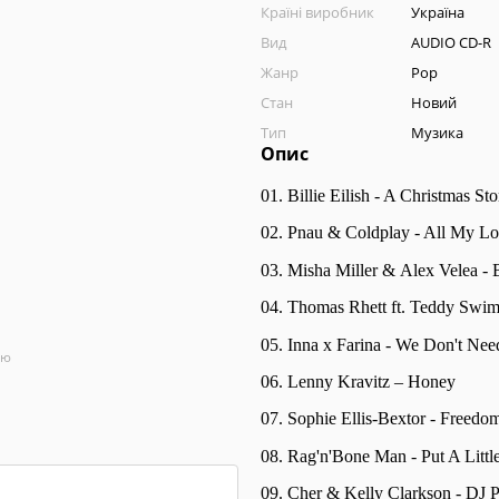
Країні виробник
Україна
Вид
AUDIO CD-R
Жанр
Pop
Стан
Новий
Тип
Музика
Опис
01. Billie Eilish - A Christmas Sto
02. Pnau & Coldplay - All My L
03. Misha Miller &
Alex Velea -
04. Thomas Rhett ft. Teddy Swi
05. Inna x Farina - We Don't Ne
ою
06. Lenny Kravitz – Honey
07. Sophie Ellis-Bextor - Freedo
08. Rag'n'Bone Man - Put A Litt
09. Cher & Kelly Clarkson - DJ 