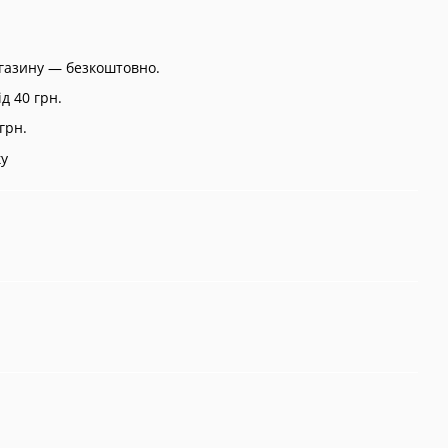
агазину — безкоштовно.
д 40 грн.
грн.
ку