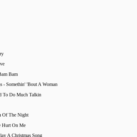
ry
ove
 Bam Bam
ms - Somethin' 'Bout A Woman
ed To Do Much Talkin
m Of The Night
le Hurt On Me
Play A Christmas Song