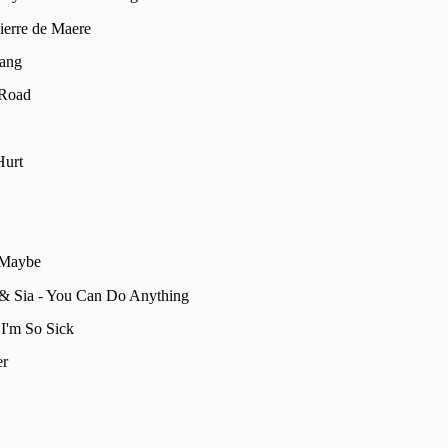
Pierre de Maere
Bang
 Road
Hurt
 Maybe
 & Sia - You Can Do Anything
 I'm So Sick
er