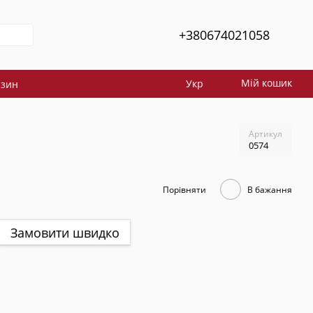
+380674021058
Мій кошик
Укр
азин
Артикул
0574
Порівняти
В бажання
Замовити швидко