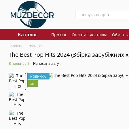
Перейти до основного контенту
Каталог
Про нас
Оплата і доставка
Обмін т
Головна
Новинки
The Best Pop Hits 2024 (Збірка зарубіжних х
В наявності
Написати відгук
НОВИНКА
ХІТ