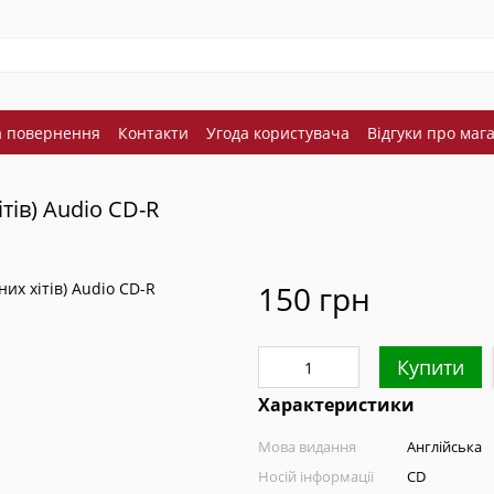
а повернення
Контакти
Угода користувача
Відгуки про маг
ітів) Audio CD-R
150 грн
Купити
Характеристики
Мова видання
Англійська
Носій інформації
CD