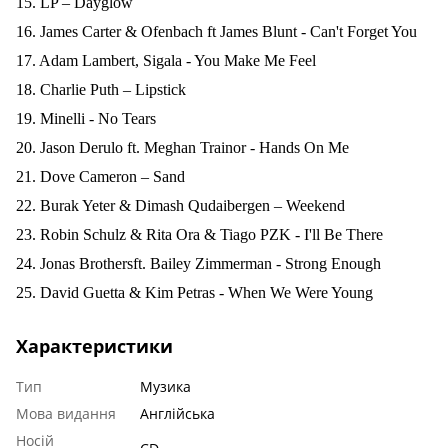
15. LP – Dayglow
16. James Carter & Ofenbach ft James Blunt - Can't Forget You
17. Adam Lambert, Sigala - You Make Me Feel
18. Charlie Puth – Lipstick
19. Minelli - No Tears
20. Jason Derulo ft. Meghan Trainor - Hands On Me
21. Dove Cameron – Sand
22. Burak Yeter & Dimash Qudaibergen – Weekend
23. Robin Schulz & Rita Ora & Tiago PZK - I'll Be There
24. Jonas Brothersft. Bailey Zimmerman - Strong Enough
25. David Guetta & Kim Petras - When We Were Young
Характеристики
Тип
Музика
Мова видання
Англійська
Носій