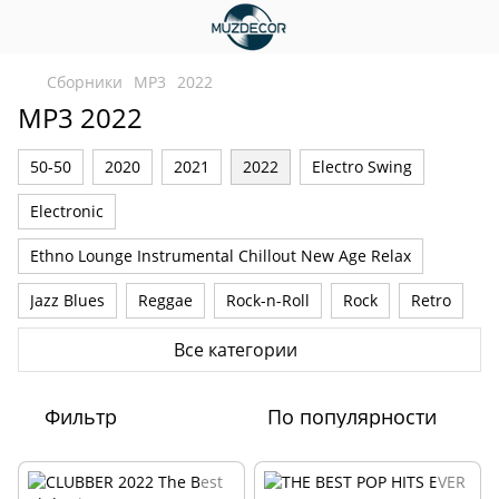
Сборники
MP3
2022
MP3 2022
50-50
2020
2021
2022
Electro Swing
Electronic
Ethno Lounge Instrumental Chillout New Age Relax
Jazz Blues
Reggae
Rock-n-Roll
Rock
Retro
Romantic
VA-OST
Барди
Детские
Все категории
Классические
Новогодние
Украинские
Фильтр
По популярности
Шансон
Русские
Instrumental
Pop
New Age Lounge Chill Out Relax
Ethno Folk
2023