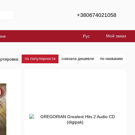
+380674021058
Мой заказ
ине
Рус
по популярности
сначала дешевле
по названию
ртировка: