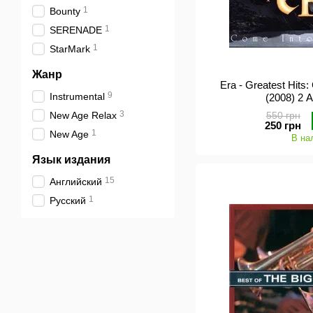
1
Bounty
1
SERENADE
1
StarMark
Жанр
Era - Greatest Hits
9
Instrumental
(2008) 2 
3
New Age Relax
550 грн
250 грн
1
New Age
В на
Язык издания
15
Английский
1
Русский