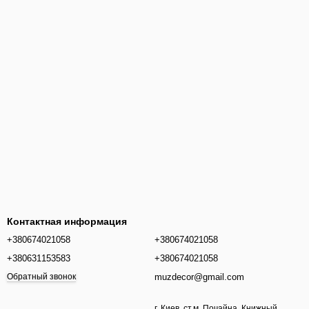
Контактная информация
+380674021058
+380674021058
+380631153583
+380674021058
muzdecor@gmail.com
Обратный звонок
г. Киев, ст.м. Почайна, Книжный