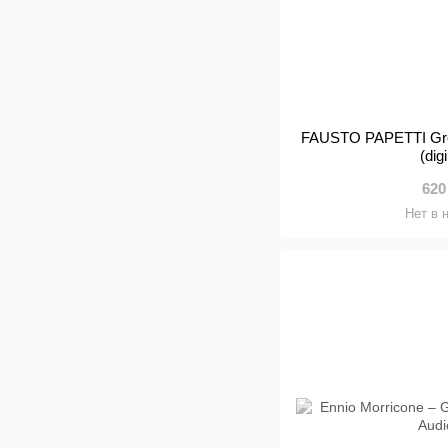
FAUSTO PAPETTI Grea
(dig
620
Нет в 