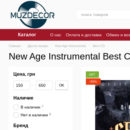
Перейти к основному контенту
Каталог
О нас
Оплата и доставка
Обмен и воз
Главная
Другие жанры
New Age Instrumental
Best CD
New Age Instrumental Best 
Цена, грн
ХИТ
−55%
От Цена, грн
До Цена, грн
OK
Наличие
7
В наличии
9
Нет в наличии
Бренд