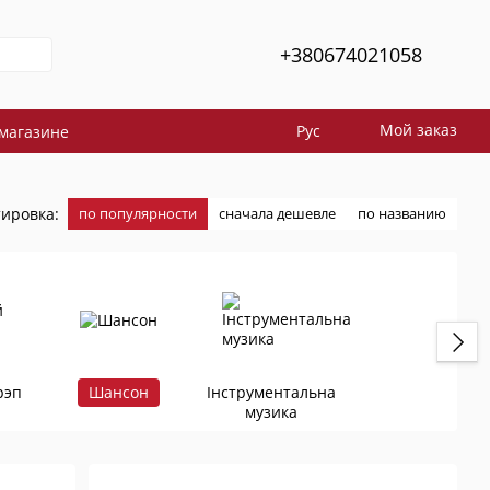
+380674021058
Мой заказ
Рус
магазине
ировка:
по популярности
сначала дешевле
по названию
рэп
Шансон
Інструментальна
музика