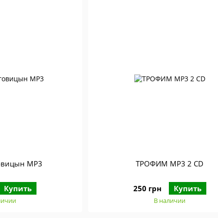
говицын МР3
ТРОФИМ МР3 2 CD
Купить
250 грн
Купить
личии
В наличии