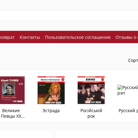
возврат
Контакты
Пользовательское соглашение
Отзывы о 
Сорт
Великие
Эстрада
Російській
Русский 
Певцы ХХ
рок
века