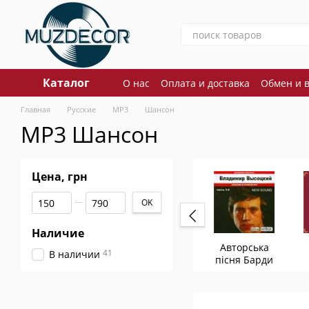
Перейти к основному контенту
Каталог
О нас
Оплата и доставка
Обмен и 
Главная
Русские
MP3
Шансон
MP3 Шансон
Цена, грн
От Цена, грн
До Цена, грн
OK
Наличие
Авторська
41
В наличии
пісня Барди