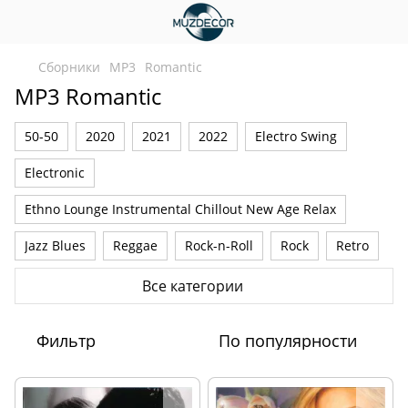
Сборники
MP3
Romantic
MP3 Romantic
50-50
2020
2021
2022
Electro Swing
Electronic
Ethno Lounge Instrumental Chillout New Age Relax
Jazz Blues
Reggae
Rock-n-Roll
Rock
Retro
Romantic
VA-OST
Барди
Детские
Все категории
Классические
Новогодние
Украинские
Фильтр
По популярности
Шансон
Русские
Instrumental
Pop
New Age Lounge Chill Out Relax
Ethno Folk
2023