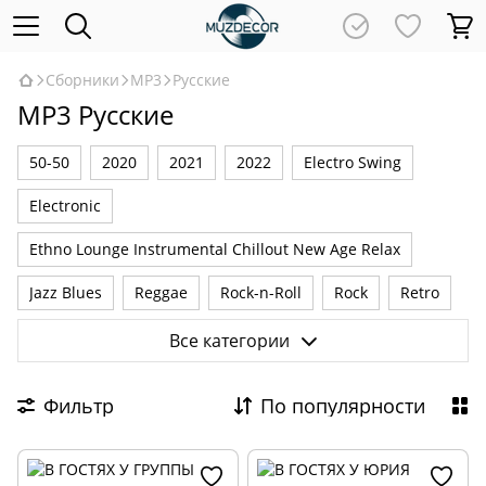
Сборники
MP3
Русские
MP3 Русские
50-50
2020
2021
2022
Electro Swing
Electronic
Ethno Lounge Instrumental Chillout New Age Relax
Jazz Blues
Reggae
Rock-n-Roll
Rock
Retro
Romantic
VA-OST
Барди
Детские
Все категории
Классические
Новогодние
Украинские
Фильтр
По популярности
Шансон
Русские
Instrumental
Pop
New Age Lounge Chill Out Relax
Ethno Folk
2023