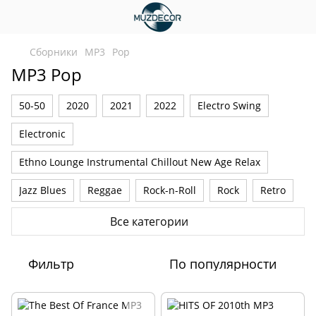
Сборники
MP3
Pop
MP3 Pop
50-50
2020
2021
2022
Electro Swing
Electronic
Ethno Lounge Instrumental Chillout New Age Relax
Jazz Blues
Reggae
Rock-n-Roll
Rock
Retro
Romantic
VA-OST
Барди
Детские
Все категории
Классические
Новогодние
Украинские
Фильтр
По популярности
Шансон
Русские
Instrumental
Pop
New Age Lounge Chill Out Relax
Ethno Folk
2023