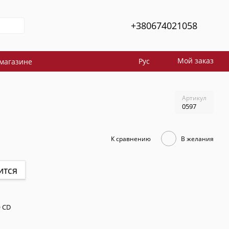
+380674021058
Мой заказ
Рус
магазине
Артикул
0597
К сравнению
В желания
ится
 CD