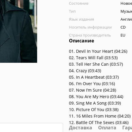
Состояние
Ново
Тип
Музы
Язык издания
Англи
Носитель информации
CD
Страна производитель
EU
Описание
01. Devil In Your Heart (04:26)
02. Tears Will Fall (03:53)
03. Tell Her She Can (03:57)
04. Crazy (03:43)
05. In A Heartbeat (03:37)
06. I’m Over You (03:16)
07. Now I’m Sure (04:28)
08. You Are My Hero (03:44)
09. Sing Me A Song (03:39)
10. Picture Of You (03:38)
11. 16 Miles From Home (04:20)
12. Battle Of The Sexes (03:46)
Доставка
Оплата
Гар