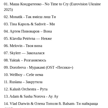
01. Маша Кондратенко - No Time to Cry (Eurovision Ukraine
2025)
02. Monatik - Так вмієш лиш Ти
03.
Тіна
Кароль
& Sadsvit –
Ми
04.
Артем
Пивоваров
–
Вона
05. Klavdia Petrivna —
Невже
06. Melovin -
Твоя
вина
07. Skylerr —
Закохалася
08. Yaktak –
Розганяємось
09. Dorofeeva -
Муракамі
(OST «
Песики
»)
10. Wellboy –
Себе
нема
11. Ruslana –
Закрутила
12. Kalush Orchestra –
Рута
13. Adam & Sasha Norova -
Ау
Ау
14.
Vlad
Darwin
&
Олена Тополя
ft
.
Balsam- Ти найкраща