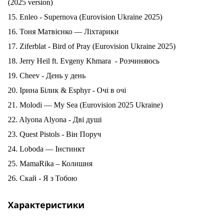
(2025 version)
15. Enleo - Supernova (Eurovision Ukraine 2025)
16. Тоня Матвієнко — Ліхтарики
17. Ziferblat - Bird of Pray (Eurovision Ukraine
2025)
18. Jerry Heil ft. Evgeny Khmara - Розчиняюсь
19. Cheev - День у день
20. Ірина Білик & Esphyr - Очі в очі
21. Molodi —
M
y
S
ea
(
Eurovision 2025 Ukraine
)
22. Alyona Alyona - Дві душі
23. Quest Pistols - Він Поруч
24. Loboda — Iнстинкт
25. MamaRika – Колишня
26. Скай - Я з Тобою
Характеристики